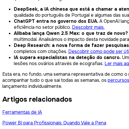
DeepSeek, a IA chinesa que está a chamar a aten
qualidade do português de Portugal e algumas das su
ChatGPT entra no governo dos EUA.
A OpenAI lanç
eficiência no setor público.
Descobrir mais.
Alibaba lança Qwen 2.5 Max: o que traz de novo?
multimodal. Analisámos o impacto desta novidade par
Deep Research: a nova forma de fazer pesquisas
completos com citações.
Descobrir como pode ser útil
IA supera especialistas na deteção do cancro.
Um 
lesões nos ovários através de ecografias.
Ler mais aq
Esta era, no fundo, uma semana representativa de como o r
acompanhar tudo o que sai todas as semanas, os
percurso
lançamento individualmente.
Artigos relacionados
Ferramentas de IA
Power BI para Profissionais: Quando Vale a Pena