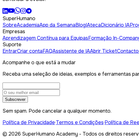
SuperHumano
Sobre
Academia
App da Semana
Blog
IAteca
Dicionário IA
Pro
Empresas
Aprendizagem Contínua para Equipas
Formação In-Compan
Suporte
Entrar
Criar conta
FAQ
Assistente de IA
Abrir Ticket
Contacto
Acompanhe o que está a mudar
Receba uma seleção de ideias, exemplos e ferramentas par
Subscrever
Sem spam. Pode cancelar a qualquer momento.
Política de Privacidade
·
Termos e Condições
·
Política de Re
©
2026
SuperHumano Academy - Todos os direitos reserv