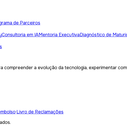
grama de Parceiros
y
Consultoria em IA
Mentoria Executiva
Diagnóstico de Maturi
s
a compreender a evolução da tecnologia, experimentar com c
embolso
·
Livro de Reclamações
ados.