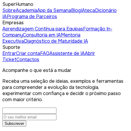
SuperHumano
Sobre
Academia
App da Semana
Blog
IAteca
Dicionário
IA
Programa de Parceiros
Empresas
Aprendizagem Contínua para Equipas
Formação In-
Company
Consultoria em IA
Mentoria
Executiva
Diagnóstico de Maturidade IA
Suporte
Entrar
Criar conta
FAQ
Assistente de IA
Abrir
Ticket
Contactos
Acompanhe o que está a mudar
Receba uma seleção de ideias, exemplos e ferramentas
para compreender a evolução da tecnologia,
experimentar com confiança e decidir o próximo passo
com maior critério.
Subscrever