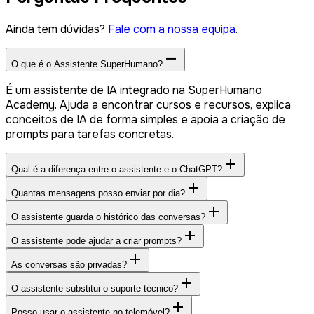
Ainda tem dúvidas?
Fale com a nossa equipa
.
O que é o Assistente SuperHumano?
É um assistente de IA integrado na SuperHumano
Academy. Ajuda a encontrar cursos e recursos, explica
conceitos de IA de forma simples e apoia a criação de
prompts para tarefas concretas.
Qual é a diferença entre o assistente e o ChatGPT?
Quantas mensagens posso enviar por dia?
O assistente guarda o histórico das conversas?
O assistente pode ajudar a criar prompts?
As conversas são privadas?
O assistente substitui o suporte técnico?
Posso usar o assistente no telemóvel?