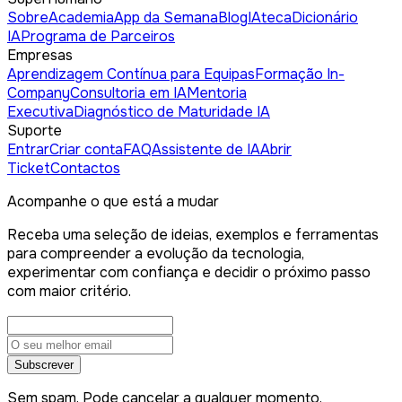
Sobre
Academia
App da Semana
Blog
IAteca
Dicionário
IA
Programa de Parceiros
Empresas
Aprendizagem Contínua para Equipas
Formação In-
Company
Consultoria em IA
Mentoria
Executiva
Diagnóstico de Maturidade IA
Suporte
Entrar
Criar conta
FAQ
Assistente de IA
Abrir
Ticket
Contactos
Acompanhe o que está a mudar
Receba uma seleção de ideias, exemplos e ferramentas
para compreender a evolução da tecnologia,
experimentar com confiança e decidir o próximo passo
com maior critério.
Subscrever
Sem spam. Pode cancelar a qualquer momento.