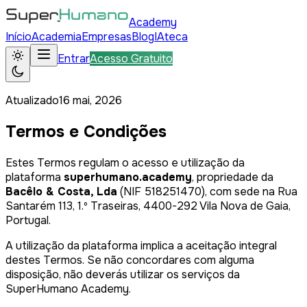
Academy
Início
Academia
Empresas
Blog
IAteca
Entrar
Acesso Gratuito
Atualizado
16 mai, 2026
Termos e Condições
Estes Termos regulam o acesso e utilização da
plataforma
superhumano.academy
, propriedade da
Bacêlo & Costa, Lda
(NIF 518251470), com sede na Rua
Santarém 113, 1.º Traseiras, 4400-292 Vila Nova de Gaia,
Portugal.
A utilização da plataforma implica a aceitação integral
destes Termos. Se não concordares com alguma
disposição, não deverás utilizar os serviços da
SuperHumano Academy.