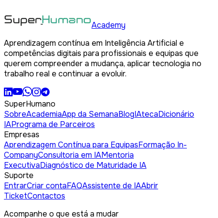
Academy
Aprendizagem contínua em Inteligência Artificial e
competências digitais para profissionais e equipas que
querem compreender a mudança, aplicar tecnologia no
trabalho real e continuar a evoluir.
SuperHumano
Sobre
Academia
App da Semana
Blog
IAteca
Dicionário
IA
Programa de Parceiros
Empresas
Aprendizagem Contínua para Equipas
Formação In-
Company
Consultoria em IA
Mentoria
Executiva
Diagnóstico de Maturidade IA
Suporte
Entrar
Criar conta
FAQ
Assistente de IA
Abrir
Ticket
Contactos
Acompanhe o que está a mudar