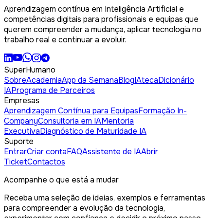
Aprendizagem contínua em Inteligência Artificial e
competências digitais para profissionais e equipas que
querem compreender a mudança, aplicar tecnologia no
trabalho real e continuar a evoluir.
SuperHumano
Sobre
Academia
App da Semana
Blog
IAteca
Dicionário
IA
Programa de Parceiros
Empresas
Aprendizagem Contínua para Equipas
Formação In-
Company
Consultoria em IA
Mentoria
Executiva
Diagnóstico de Maturidade IA
Suporte
Entrar
Criar conta
FAQ
Assistente de IA
Abrir
Ticket
Contactos
Acompanhe o que está a mudar
Receba uma seleção de ideias, exemplos e ferramentas
para compreender a evolução da tecnologia,