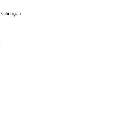
validação.
T