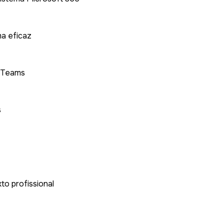
ma eficaz
e Teams
s
to profissional