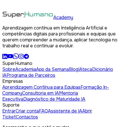
Academy
Aprendizagem contínua em Inteligência Artificial e
competências digitais para profissionais e equipas que
querem compreender a mudança, aplicar tecnologia no
trabalho real e continuar a evoluir.
SuperHumano
Sobre
Academia
App da Semana
Blog
IAteca
Dicionário
IA
Programa de Parceiros
Empresas
Aprendizagem Contínua para Equipas
Formação In-
Company
Consultoria em IA
Mentoria
Executiva
Diagnóstico de Maturidade IA
Suporte
Entrar
Criar conta
FAQ
Assistente de IA
Abrir
Ticket
Contactos