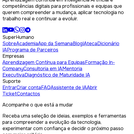
competências digitais para profissionais e equipas que
querem compreender a mudança, aplicar tecnologia no
trabalho real e continuar a evoluir.
SuperHumano
Sobre
Academia
App da Semana
Blog
IAteca
Dicionário
IA
Programa de Parceiros
Empresas
Aprendizagem Contínua para Equipas
Formação In-
Company
Consultoria em IA
Mentoria
Executiva
Diagnóstico de Maturidade IA
Suporte
Entrar
Criar conta
FAQ
Assistente de IA
Abrir
Ticket
Contactos
Acompanhe o que está a mudar
Receba uma seleção de ideias, exemplos e ferramentas
para compreender a evolução da tecnologia,
experimentar com confiança e decidir o próximo passo