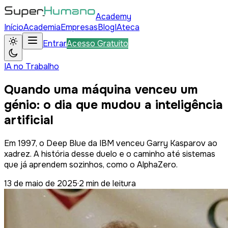
Academy
Início
Academia
Empresas
Blog
IAteca
Entrar
Acesso Gratuito
IA no Trabalho
Quando uma máquina venceu um
génio: o dia que mudou a inteligência
artificial
Em 1997, o Deep Blue da IBM venceu Garry Kasparov ao
xadrez. A história desse duelo e o caminho até sistemas
que já aprendem sozinhos, como o AlphaZero.
13 de maio de 2025
·
2
min de leitura