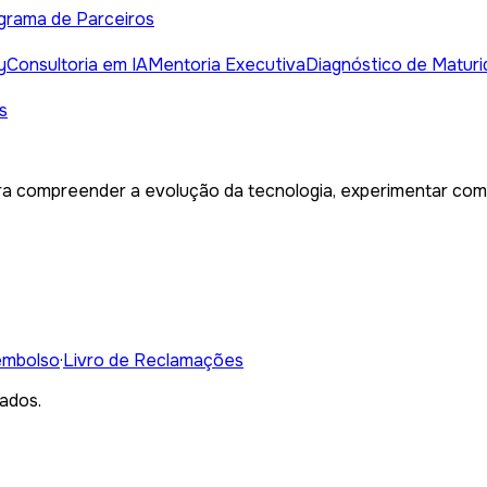
grama de Parceiros
y
Consultoria em IA
Mentoria Executiva
Diagnóstico de Maturi
s
a compreender a evolução da tecnologia, experimentar com c
embolso
·
Livro de Reclamações
ados.