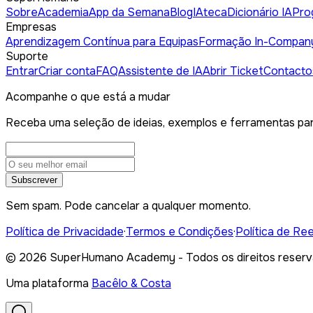
Sobre
Academia
App da Semana
Blog
IAteca
Dicionário IA
Pro
Empresas
Aprendizagem Contínua para Equipas
Formação In-Compan
Suporte
Entrar
Criar conta
FAQ
Assistente de IA
Abrir Ticket
Contacto
Acompanhe o que está a mudar
Receba uma seleção de ideias, exemplos e ferramentas par
Subscrever
Sem spam. Pode cancelar a qualquer momento.
Política de Privacidade
·
Termos e Condições
·
Política de Re
©
2026
SuperHumano Academy - Todos os direitos reserv
Uma plataforma
Bacêlo & Costa