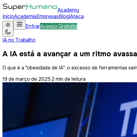
Academy
Início
Academia
Empresas
Blog
IAteca
Entrar
Acesso Gratuito
IA no Trabalho
A IA está a avançar a um ritmo avass
O que é a "obesidade de IA", o excesso de ferramentas s
19 de março de 2025
·
2
min de leitura