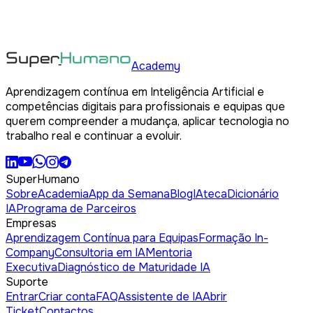
Academy
Aprendizagem contínua em Inteligência Artificial e
competências digitais para profissionais e equipas que
querem compreender a mudança, aplicar tecnologia no
trabalho real e continuar a evoluir.
SuperHumano
Sobre
Academia
App da Semana
Blog
IAteca
Dicionário
IA
Programa de Parceiros
Empresas
Aprendizagem Contínua para Equipas
Formação In-
Company
Consultoria em IA
Mentoria
Executiva
Diagnóstico de Maturidade IA
Suporte
Entrar
Criar conta
FAQ
Assistente de IA
Abrir
Ticket
Contactos