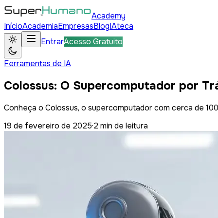
Academy
Início
Academia
Empresas
Blog
IAteca
Entrar
Acesso Gratuito
Ferramentas de IA
Colossus: O Supercomputador por Tr
Conheça o Colossus, o supercomputador com cerca de 100 mi
19 de fevereiro de 2025
·
2
min de leitura