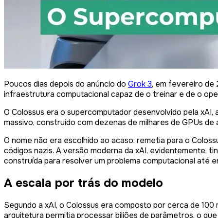
Poucos dias depois do anúncio do
Grok 3
, em fevereiro de
infraestrutura computacional capaz de o treinar e de o op
O Colossus era o supercomputador desenvolvido pela xAI, a 
massivo, construído com dezenas de milhares de GPUs de 
O nome não era escolhido ao acaso: remetia para o Colossu
códigos nazis. A versão moderna da xAI, evidentemente, t
construída para resolver um problema computacional até e
A escala por trás do modelo
Segundo a xAI, o Colossus era composto por cerca de 100 m
arquitetura permitia processar biliões de parâmetros, o qu