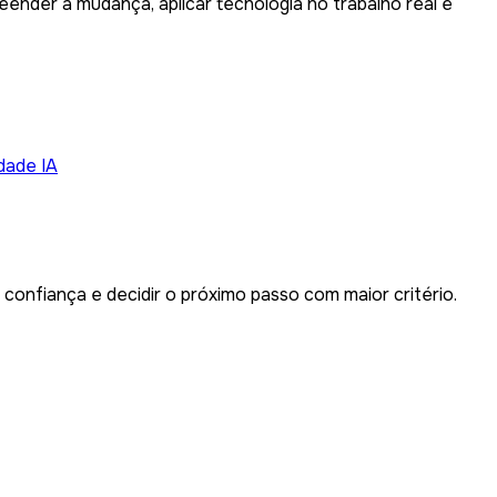
eender a mudança, aplicar tecnologia no trabalho real e
dade IA
onfiança e decidir o próximo passo com maior critério.