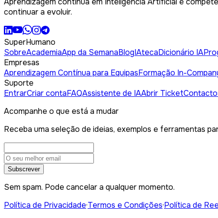
Aprendizagem contínua em Inteligência Artificial e competê
continuar a evoluir.
SuperHumano
Sobre
Academia
App da Semana
Blog
IAteca
Dicionário IA
Pro
Empresas
Aprendizagem Contínua para Equipas
Formação In-Compan
Suporte
Entrar
Criar conta
FAQ
Assistente de IA
Abrir Ticket
Contacto
Acompanhe o que está a mudar
Receba uma seleção de ideias, exemplos e ferramentas par
Subscrever
Sem spam. Pode cancelar a qualquer momento.
Política de Privacidade
·
Termos e Condições
·
Política de Re