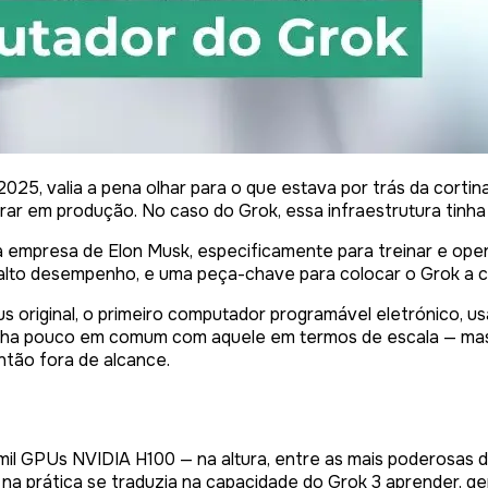
 2025, valia a pena olhar para o que estava por trás da cort
erar em produção. No caso do Grok, essa infraestrutura tinha
empresa de Elon Musk, especificamente para treinar e operar
alto desempenho, e uma peça-chave para colocar o Grok a 
s original, o primeiro computador programável eletrónico, u
inha pouco em comum com aquele em termos de escala — mas 
ntão fora de alcance.
il GPUs NVIDIA H100 — na altura, entre as mais poderosas di
e na prática se traduzia na capacidade do Grok 3 aprender, g