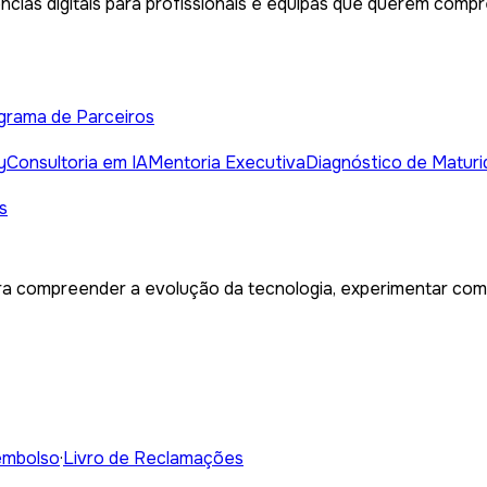
ncias digitais para profissionais e equipas que querem compr
grama de Parceiros
y
Consultoria em IA
Mentoria Executiva
Diagnóstico de Maturi
s
a compreender a evolução da tecnologia, experimentar com c
embolso
·
Livro de Reclamações